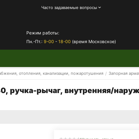
Часто задаваемые вопросы
Режим работы:
Пн.-Пт.:
9-00
-
18-00
(время Московское)
/
абжения, отопления, канализации, пожаротушения
Запорная арма
, ручка-рычаг, внутренняя/наружна