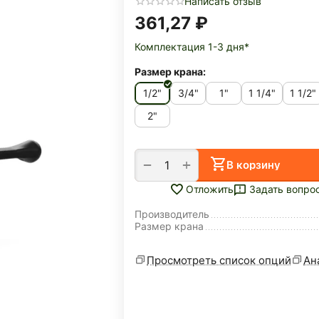
Написать отзыв
361,27
₽
Комплектация 1-3 дня*
Размер крана:
1/2"
3/4"
1"
1 1/4"
1 1/2"
2"
+
−
В корзину
Задать вопро
Отложить
Производитель
Размер крана
Просмотреть список опций
Ан