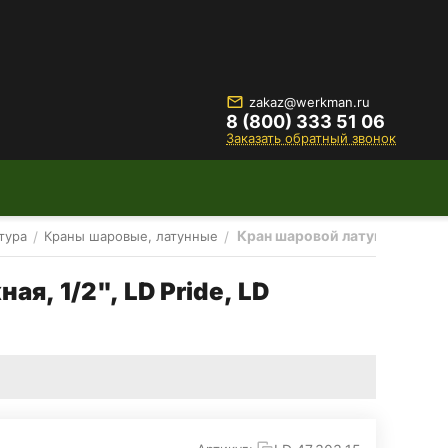
zakaz@werkman.ru
8 (800) 333 51 06
Заказать обратный звонок
Кран шаровой латунный Ру 40 
/
/
тура
Краны шаровые, латунные
я, 1/2", LD Pride, LD