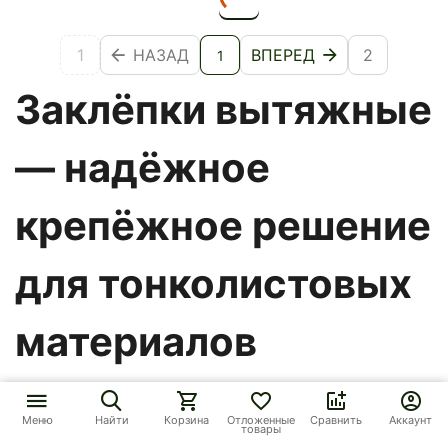
1
НАЗАД
ВПЕРЕД
2
1
Заклёпки вытяжные
— надёжное
крепёжное решение
для тонколистовых
материалов
На
Werkman.ru
представлен широкий ассортимент
вытяжных заклёпок
для быстрого, прочного и
Меню
Найти
Корзина
Отложенные
Сравнить
Аккаунт
товары
долговечного соединения металла, пластика,