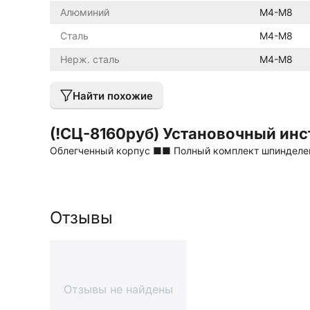
Алюминий
М4-М8
Сталь
М4-М8
Нерж. сталь
М4-М8
Найти похожие
(!СЦ-8160руб) Установочный инс
Облегченный корпус ■■ Полный комплект шпинделей
Отзывы
Отзывы не найдены