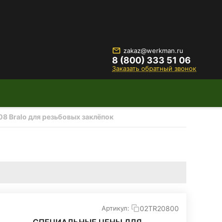
zakaz@werkman.ru
8 (800) 333 51 06
Заказать обратный звонок
8 Bralo для резьбовых заклёпок
02TR20800
Артикул: