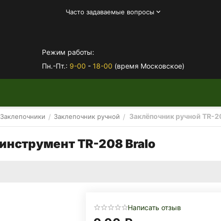
Часто задаваемые вопросы
Режим работы:
Пн.-Пт.:
9-00
-
18-00
(время Московское)
Заклёпочник ручной TR-20
/
/
Заклепочники
Заклепочник ручной
инструмент TR-208 Bralo
Написать отзыв